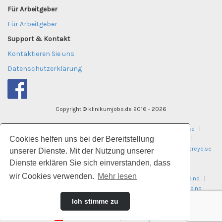
Für Arbeitgeber
Für Arbeitgeber
Support & Kontakt
Kontaktieren Sie uns
Datenschutzerklärung
Copyright © klinikumjobs.de 2016 - 2026
tekniktjanster.se
|
careereye.se
|
undervisningsjobb.se
|
Cookies helfen uns bei der Bereitstellung
careereye.se
|
universitetsvakanser.se
|
careereye.se
|
sjukvardsvakanser.se
|
careereye.se
|
itvakanser.se
|
careereye.se
unserer Dienste. Mit der Nutzung unserer
Dienste erklären Sie sich einverstanden, dass
laegekarriere.dk
wir Cookies verwenden.
Mehr lesen
legestillinger.no
|
helseogsosialjobb.no
|
regnskapsjobb.no
|
ingeniorstillinger.no
|
pedagogstillinger.no
|
universitetsjobb.no
Ich stimme zu
technikstellen.de
|
klinikumjobs.de
technikstellen.at
|
klinikumjobs.at