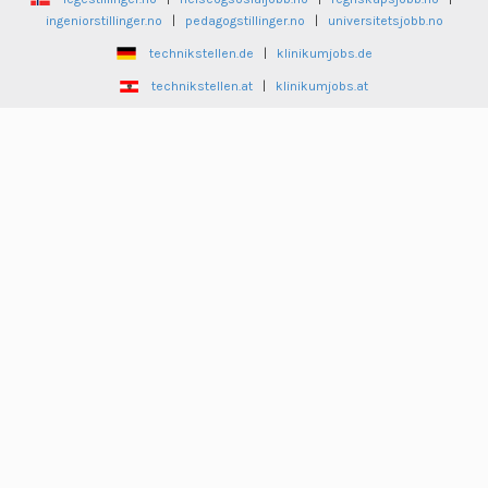
ingeniorstillinger.no
|
pedagogstillinger.no
|
universitetsjobb.no
technikstellen.de
|
klinikumjobs.de
technikstellen.at
|
klinikumjobs.at