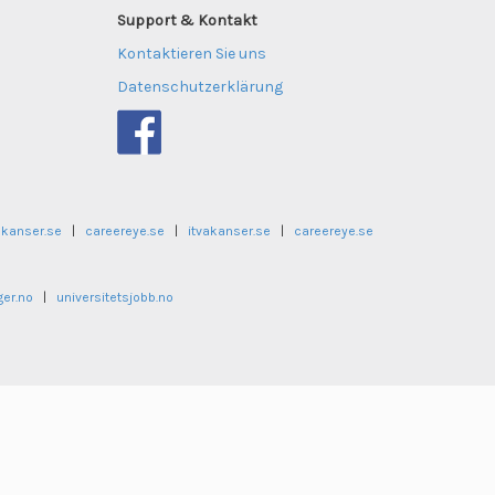
Support & Kontakt
Kontaktieren Sie uns
Datenschutzerklärung
akanser.se
|
careereye.se
|
itvakanser.se
|
careereye.se
ger.no
|
universitetsjobb.no