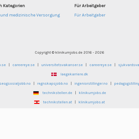
h Kategorien
Für Arbeitgeber
 und medizinische Versorgung
Für Arbeitgeber
Copyright © klinikumjobs.de 2016 - 2026
b.se
|
careereye.se
|
universitetsvakanser.se
|
careereye.se
|
sjukvardsv
laegekarriere.dk
seogsosialjobb.no
|
regnskapsjobb.no
|
ingeniorstillinger.no
|
pedagogstillin
technikstellen.de
|
klinikumjobs.de
technikstellen.at
|
klinikumjobs.at