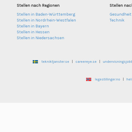
Stellen nach Regionen
Stellen nac
Stellen in Baden-Württemberg
Gesundheit
Stellen in Nordrhein-Westfalen
Technik
Stellen in Bayern
Stellen in Hessen
Stellen in Niedersachsen
tekniktjanster.se
|
careereye.se
|
undervisningsjob
legestillinger.no
|
hel